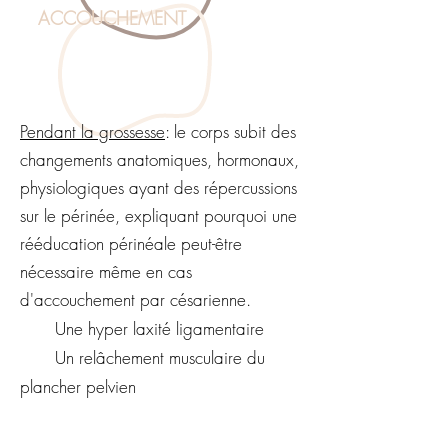
ACCOUCHEMENT
Pendant la grossesse
: le corps subit des
changements anatomiques, hormonaux,
physiologiques ayant des répercussions
sur le périnée, expliquant pourquoi une
rééducation périnéale peut-être
nécessaire même en cas
d'accouchement par césarienne.
​
Une hyper laxité ligamentaire
Un relâchement musculaire du
plancher pelvien
Poids du bébé, de l’utérus, du
liquide amniotique et du placenta.